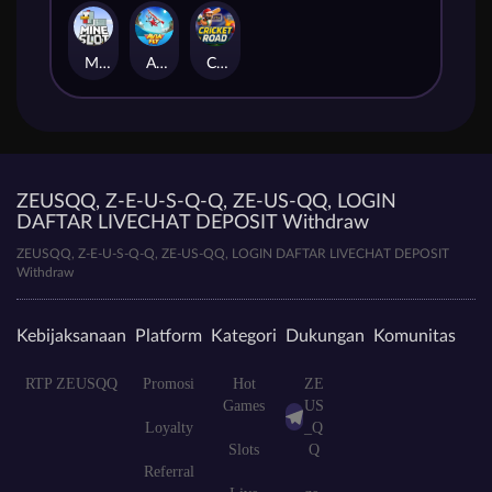
Mine Slot
AviaFly
Cricket Road
ZEUSQQ, Z-E-U-S-Q-Q, ZE-US-QQ, LOGIN
DAFTAR LIVECHAT DEPOSIT Withdraw
ZEUSQQ, Z-E-U-S-Q-Q, ZE-US-QQ, LOGIN DAFTAR LIVECHAT DEPOSIT
Withdraw
Kebijaksanaan
Platform
Kategori
Dukungan
Komunitas
RTP ZEUSQQ
Promosi
Hot
ZE
Games
US
Loyalty
_Q
Slots
Q
Referral