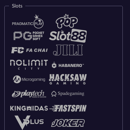
Slots