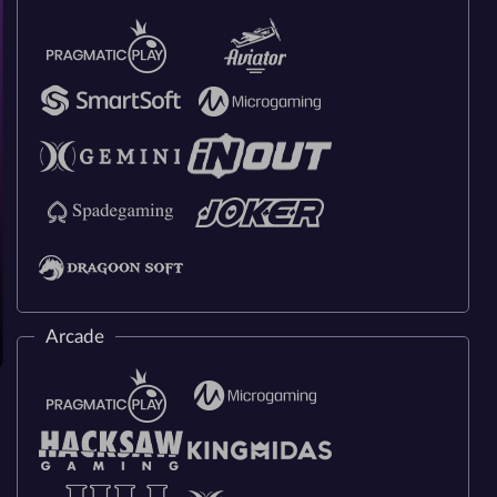
Arcade