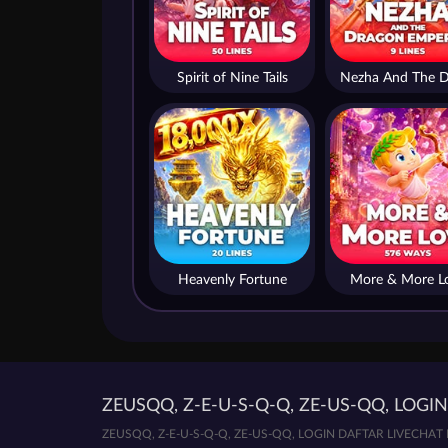
Spirit of Nine Tails
Heavenly Fortune
More & More L
ZEUSQQ, Z-E-U-S-Q-Q, ZE-US-QQ, LOGI
ZEUSQQ, Z-E-U-S-Q-Q, ZE-US-QQ, LOGIN DAFTAR LIVECHAT 