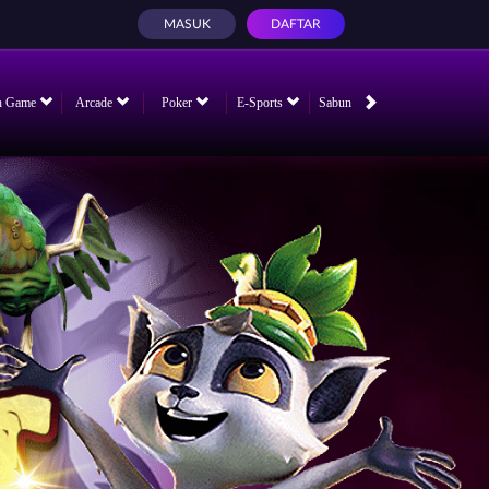
MASUK
DAFTAR
Promosi
h Game
Arcade
Poker
E-Sports
Sabung Ayam