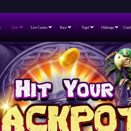
s
Slots
Live Casino
Race
Togel
Olahraga
Cras