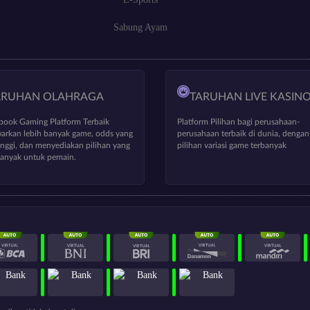
Sabung Ayam
ARUHAN OLAHRAGA
TARUHAN LIVE KASIN
book Gaming Platform Terbaik
Platform Pilihan bagi perusahaan-
rkan lebih banyak game, odds yang
perusahaan terbaik di dunia, dengan
tinggi, dan menyediakan pilihan yang
pilihan variasi game terbanyak
banyak untuk pemain.