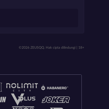
©2026 ZEUSQQ. Hak cipta dilindungi | 18+