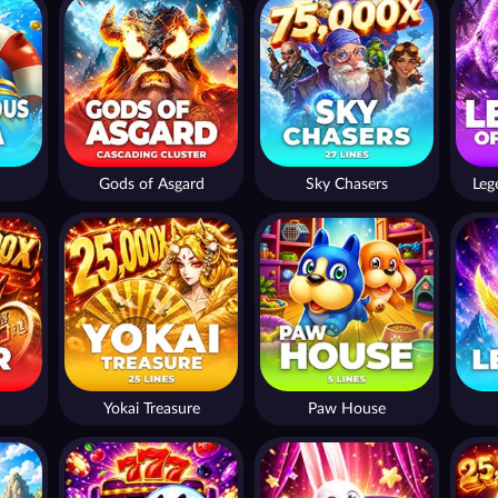
Gods of Asgard
Sky Chasers
Leg
Yokai Treasure
Paw House